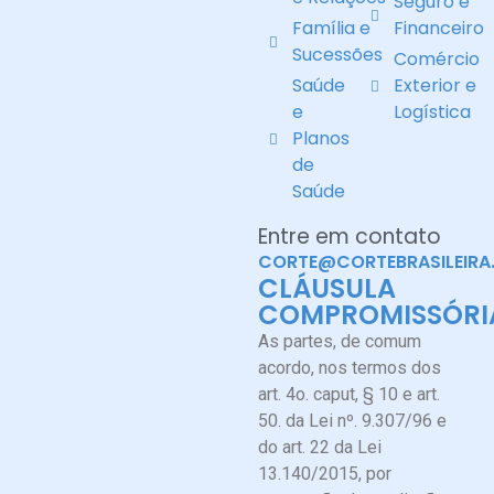
Seguro e
Família e
Financeiro
Sucessões
Comércio
Saúde
Exterior e
e
Logística
Planos
de
Saúde
Entre em contato
CORTE@CORTEBRASILEIRA
CLÁUSULA
COMPROMISSÓRI
As partes, de comum
acordo, nos termos dos
art. 4o. caput, § 10 e art.
50. da Lei nº. 9.307/96 e
do art. 22 da Lei
13.140/2015, por