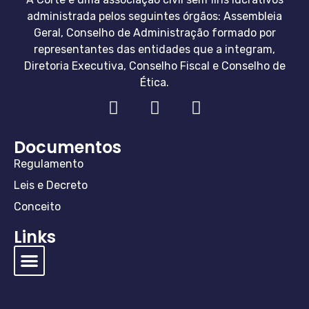
administrada pelos seguintes órgãos: Assembleia
Geral, Conselho de Administração formado por
representantes das entidades que a integram,
Diretoria Executiva, Conselho Fiscal e Conselho de
Ética.
Documentos
Regulamento
Leis e Decreto
Conceito
Links
Diretoria e Conselho
Especialistas Corte
Perguntas e Respostas
Regulamentos e Valores
Conceito de Mediação
Cláusula Compromissória
Conceito de Arbitragem
Lei de Arbitragem
Cláusula Compromissória
Regras e Taxas da Arbitragem