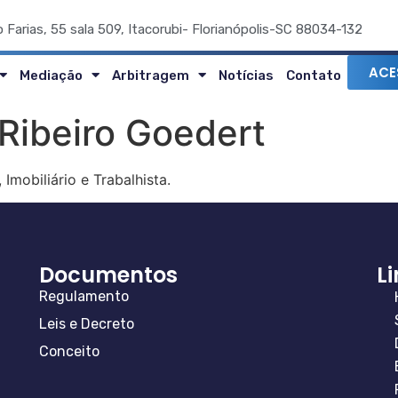
o Farias, 55 sala 509, Itacorubi- Florianópolis-SC 88034-132
ACE
Mediação
Arbitragem
Notícias
Contato
Ribeiro Goedert
mobiliário e Trabalhista.
Documentos
L
Regulamento
Leis e Decreto
Conceito