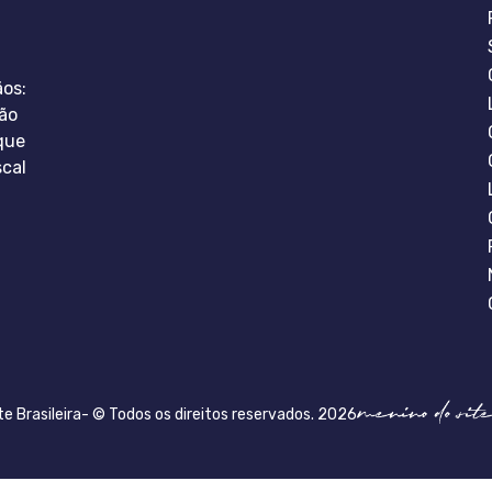
ãos:
ão
que
scal
te Brasileira- © Todos os direitos reservados. 2026