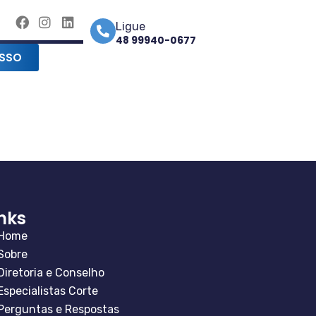
Ligue
48 99940-0677
SSO
inks
Home
Sobre
Diretoria e Conselho
Especialistas Corte
Perguntas e Respostas