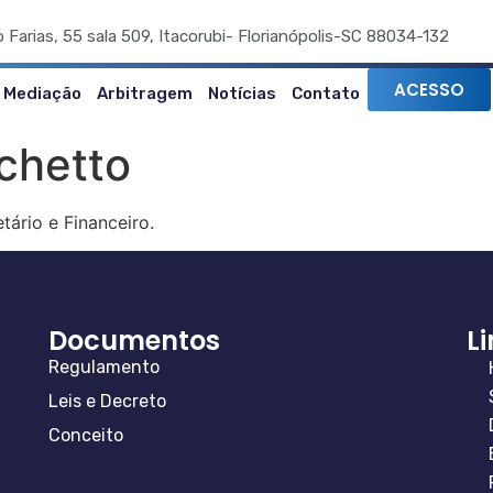
o Farias, 55 sala 509, Itacorubi- Florianópolis-SC 88034-132
ACESSO
Mediação
Arbitragem
Notícias
Contato
chetto
tário e Financeiro.
Documentos
L
Regulamento
Leis e Decreto
Conceito