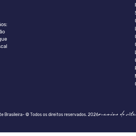
ãos:
ão
que
scal
te Brasileira- © Todos os direitos reservados. 2026