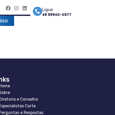
Ligue
48 99940-0677
SSO
inks
Home
Sobre
Diretoria e Conselho
Especialistas Corte
Perguntas e Respostas