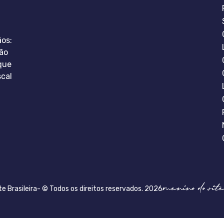
ãos:
ão
que
scal
te Brasileira- © Todos os direitos reservados. 2026