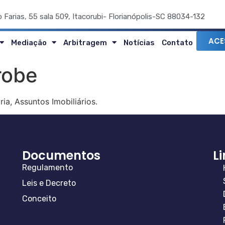
o Farias, 55 sala 509, Itacorubi- Florianópolis-SC 88034-132
ACE
Mediação
Arbitragem
Notícias
Contato
robe
a, Assuntos Imobiliários.
Documentos
L
Regulamento
Leis e Decreto
Conceito