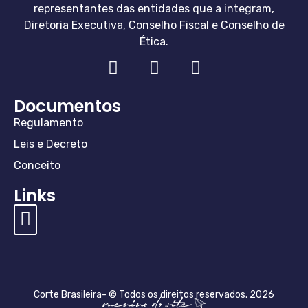
representantes das entidades que a integram,
Diretoria Executiva, Conselho Fiscal e Conselho de
Ética.
Documentos
Regulamento
Leis e Decreto
Conceito
Links
Diretoria e Conselho
Especialistas Corte
Perguntas e Respostas
Regulamentos e Valores
Conceito de Mediação
Cláusula Compromissória
Conceito de Arbitragem
Lei de Arbitragem
Cláusula Compromissória
Regras e Taxas da Arbitragem
Corte Brasileira- © Todos os direitos reservados. 2026