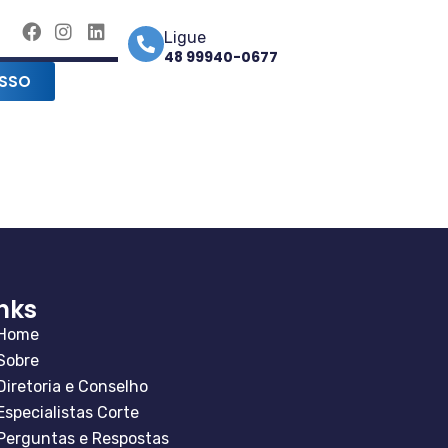
Ligue
48 99940-0677
SSO
inks
Home
Sobre
Diretoria e Conselho
Especialistas Corte
Perguntas e Respostas