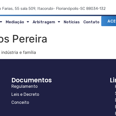
o Farias, 55 sala 509, Itacorubi- Florianópolis-SC 88034-132
ACE
Mediação
Arbitragem
Notícias
Contato
s Pereira
 indústria e família
Documentos
L
Regulamento
Leis e Decreto
Conceito