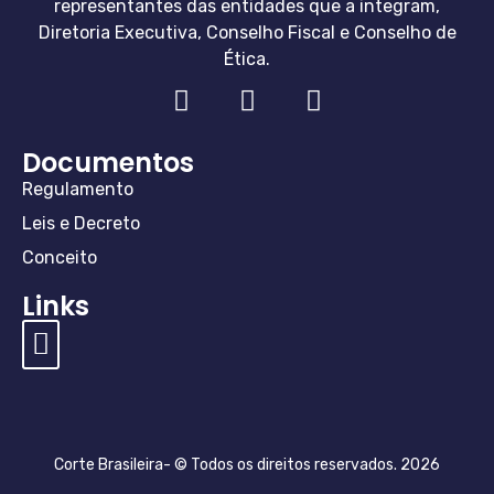
representantes das entidades que a integram,
Diretoria Executiva, Conselho Fiscal e Conselho de
Ética.
Documentos
Regulamento
Leis e Decreto
Conceito
Links
Diretoria e Conselho
Especialistas Corte
Perguntas e Respostas
Regulamentos e Valores
Conceito de Mediação
Cláusula Compromissória
Conceito de Arbitragem
Lei de Arbitragem
Cláusula Compromissória
Regras e Taxas da Arbitragem
Corte Brasileira- © Todos os direitos reservados. 2026