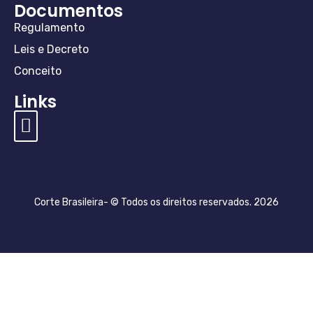
Documentos
Regulamento
Leis e Decreto
Conceito
Links
Diretoria e Conselho
Especialistas Corte
Perguntas e Respostas
Regulamentos e Valores
Conceito de Mediação
Cláusula Compromissória
Conceito de Arbitragem
Lei de Arbitragem
Cláusula Compromissória
Regras e Taxas da Arbitragem
Corte Brasileira- © Todos os direitos reservados. 2026